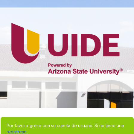
Acceder
Por favor ingrese con su cuenta de usuario. Si no tiene una
registrese.